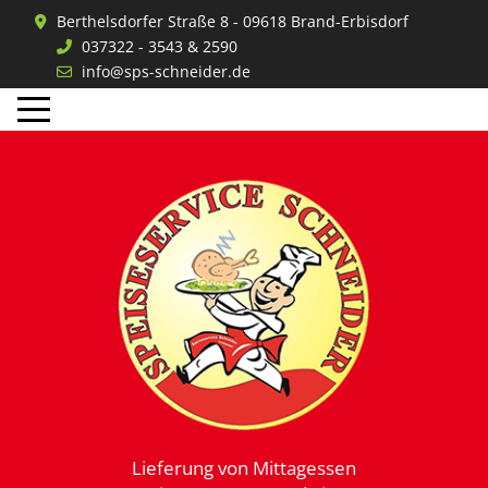
Berthelsdorfer Straße 8 - 09618 Brand-Erbisdorf
037322 - 3543 & 2590
info@sps-schneider.de
Mobile Menu Toggle
Lieferung von Mittagessen